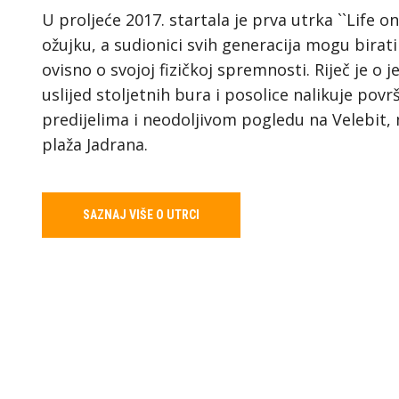
U proljeće 2017. startala je prva utrka ``Life 
ožujku, a sudionici svih generacija mogu birati
ovisno o svojoj fizičkoj spremnosti. Riječ je o 
uslijed stoljetnih bura i posolice nalikuje pov
predijelima i neodoljivom pogledu na Velebit, m
plaža Jadrana.
SAZNAJ VIŠE O UTRCI