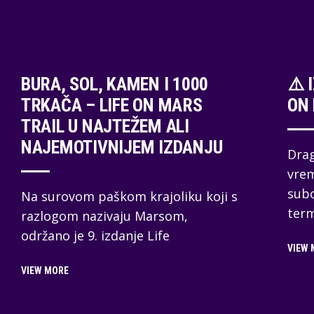
LIFE ON MARS TRAIL
LIFE ON
BURA, SOL, KAMEN I 1000
⚠️ 
TRKAČA – LIFE ON MARS
ON
TRAIL U NAJTEŽEM ALI
NAJEMOTIVNIJEM IZDANJU
Drag
vrem
subo
Na surovom paškom krajoliku koji s
term
razlogom nazivaju Marsom,
održano je 9. izdanje Life
VIEW 
VIEW MORE