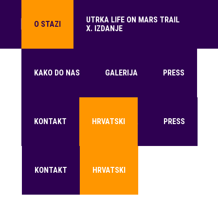
UTRKA LIFE ON MARS TRAIL
O STAZI
X. IZDANJE
UTRKA LIFE ON MARS TRAIL
KAKO DO NAS
O STAZI
GALERIJA
PRESS
X. IZDANJE
KONTAKT
KAKO DO NAS
HRVATSKI
GALERIJA
PRESS
KONTAKT
HRVATSKI